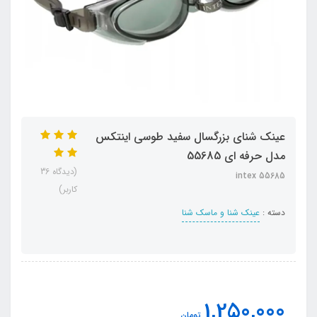
عینک شنای بزرگسال سفید طوسی اینتکس
مدل حرفه ای 55685
(دیدگاه 36
intex 55685
کاربر)
دسته :
عینک شنا و ماسک شنا
1,250,000
تومان