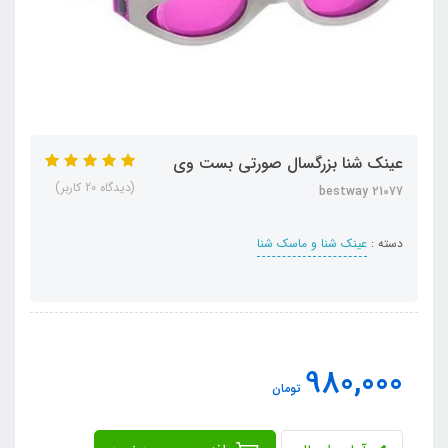
عینک شنا بزرگسال صورتی بست وی
(دیدگاه 20 کاربر)
bestway 21077
دسته :
عینک شنا و ماسک شنا
980,000
تومان