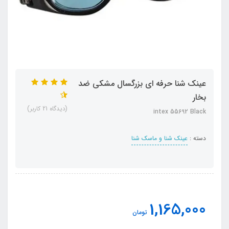
عینک شنا حرفه ای بزرگسال مشکی ضد
بخار
(دیدگاه 21 کاربر)
intex 55692 Black
دسته :
عینک شنا و ماسک شنا
1,165,000
تومان