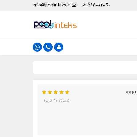
info@poolinteks.ir
02156190840
(دیدگاه 37 کاربر)