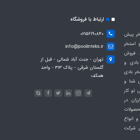
ارتباط با فروشگاه
02156190840
ر پیش
 استخر
info@poolinteks.ir
 فروش
تهران - جنت آباد شمالی - قبل از
بادی و
گلستان شرقی - پلاک 313 - واحد
خر بادی
همکف
ی شنا و
 تو کار
زان در
 poolinteks.ir ، محصولات
و انواع
ن شرکت