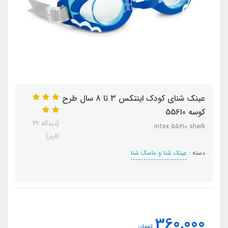
عینک شنای کودک اینتکس 3 تا 8 سال طرح
کوسه 55610
(دیدگاه 32
intex 55610 shark
کاربر)
دسته :
عینک شنا و ماسک شنا
360,000
تومان