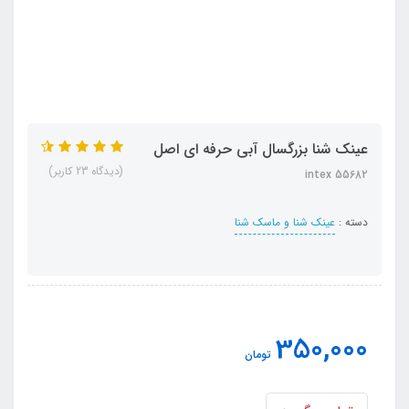
عینک شنا بزرگسال آبی حرفه ای اصل
(دیدگاه 23 کاربر)
intex 55682
دسته :
عینک شنا و ماسک شنا
350,000
تومان