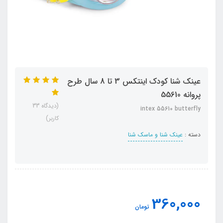
عینک شنا کودک اینتکس 3 تا 8 سال طرح
پروانه 55610
(دیدگاه 33
intex 55610 butterfly
کاربر)
دسته :
عینک شنا و ماسک شنا
360,000
تومان