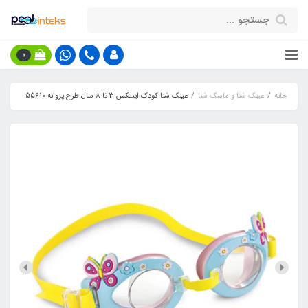
0
خانه
عینک شنا و ماسک شنا
عینک شنا کودک اینتکس 3 تا 8 سال طرح پروانه 55610