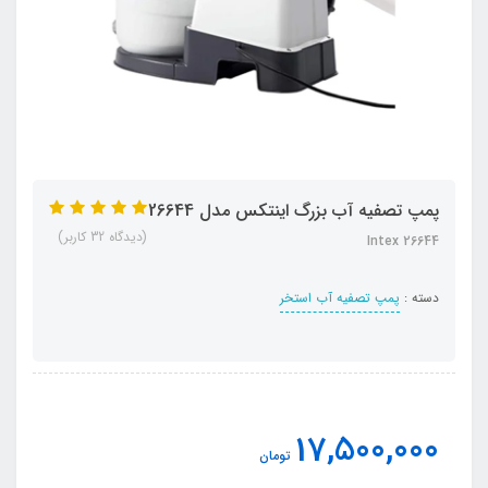
پمپ تصفیه آب بزرگ اینتکس مدل 26644
(دیدگاه 32 کاربر)
Intex 26644
دسته :
پمپ تصفیه آب استخر
17,500,000
تومان