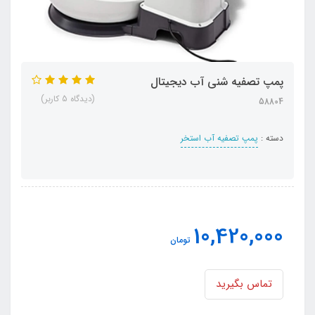
پمپ تصفیه شنی آب دیجیتال
(دیدگاه 5 کاربر)
58804
دسته :
پمپ تصفیه آب استخر
10,420,000
تومان
تماس بگیرید