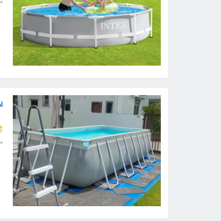
س
ا
س