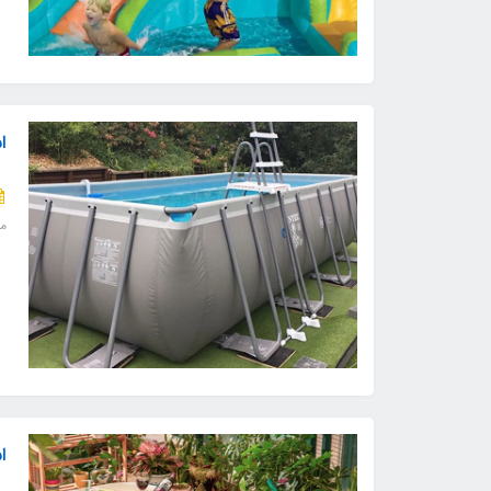
ا
مق
ا