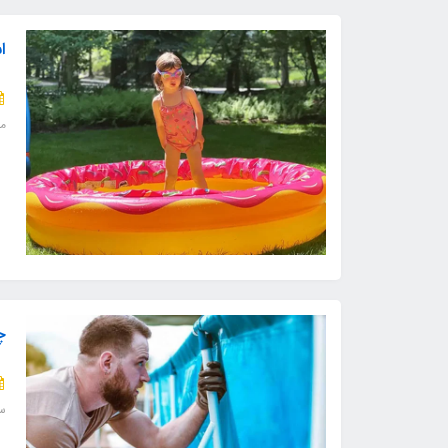
ا
مق
چ
س