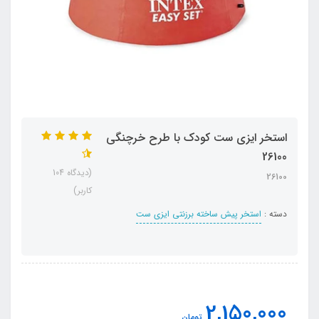
استخر ایزی ست کودک با طرح خرچنگی
26100
(دیدگاه 104
26100
کاربر)
دسته :
استخر پیش ساخته برزنتی ایزی ست
2,150,000
تومان