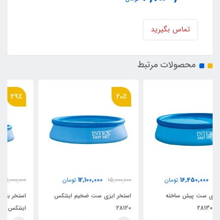
تماس بگیرید
محصولات مرتبط
29٪
20٪
7,850,000
12,100,000
15,000,000
تومان
11,000,000
تومان
استخر ایزی ست ضخیم اینتکس
استخر بادی ایزی ست خانوادگی
28120
اینتکس