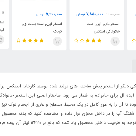
ناموجود
نام
5,400,000
ن
تومان
استخر ایزی ست بست وی
است
استخر ایزی ست بست وی
گرد ۷۶×۳۶۶ کمجا
183 بست 
کودک
ی دیگر از استخر پیش ساخته های تولید شده توسط کارخانه اینتکس برا
یده آل برای خانواده به شمار می رود. ساختار اصلی این استخر خانوادگی 
وده تا آن را به طور کامل در یک محیط مسطح و عاری از اجسام نوک تیز و 
شلنگ آب را در داخل مخزن قرار داده و مشاهده کنید که بدنه محصول 
مخزن آن شده به طور اتوماتیک شکل می گیرد