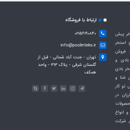
ارتباط با فروشگاه
02156190840
ر پیش
 استخر
info@poolinteks.ir
 فروش
تهران - جنت آباد شمالی - قبل از
بادی و
گلستان شرقی - پلاک 313 - واحد
خر بادی
همکف
ی شنا و
 تو کار
زان در
 poolinteks.ir ، محصولات
و انواع
ن شرکت