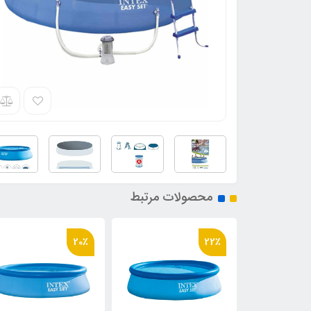
محصولات مرتبط
29٪
20٪