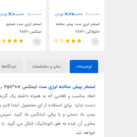
7,850,000
12,100,000
16,450,
تومان
15,000,000
تومان
11,000,000
توما
ست پیش ساخته
استخر ایزی ست ضخیم
استخر بادی ایزی ست
اینتکس 28120
خانوادگی اینتکس
توضیحات
سایز و مشخصات
دیدگاه‌ها
استخر پیش ساخته ایزی ست
اینتکس 107*457
یک
ابعاد مناسب و اقلامی که به همراه داشته یک گزیه ا
دست ندارد. برای استفاده از ای محصول ابتدا لازم ب
پمپ باد دستی و یا برقی اینتکس باد کنید. سپس 
خواهد شد.