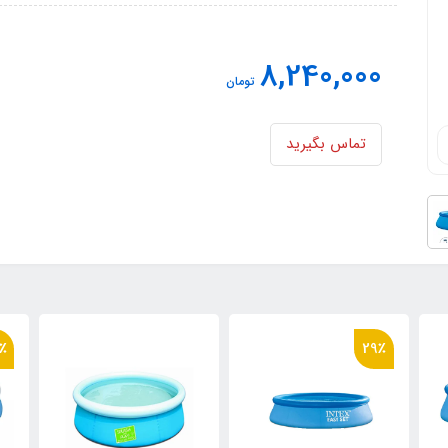
8,240,000
تومان
تماس بگیرید
24٪