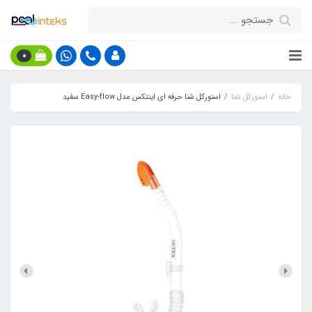
0
خانه
اسنورکل شنا
اسنورکل شنا حرفه ای اینتکس مدل Easy-flow سفید