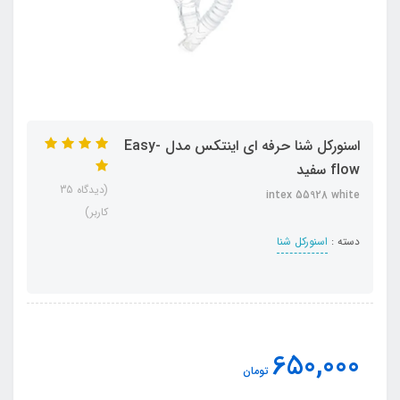
اسنورکل شنا حرفه ای اینتکس مدل Easy-
flow سفید
(دیدگاه 35
intex 55928 white
کاربر)
دسته :
اسنورکل شنا
650,000
تومان