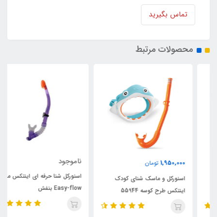
تماس بگیرید
محصولات مرتبط
ناموجود
1,950,000
تومان
اسنورکل شنا حرفه ای اینتکس مدل
اسنورکل و ماسک شنای کودک
Easy-flow بنفش
اینتکس طرح کوسه 55944