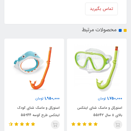
تماس بگیرید
محصولات مرتبط
ناموجود
1,950,000
تومان
اسنورکل شنا حرفه ای ا
نای اینتکس
اسنورکل و ماسک شنای کودک
Easy-flow بنفش
اینتکس طرح کوسه 55944