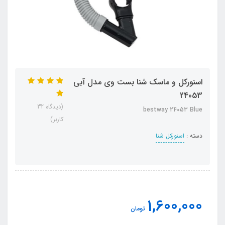
اسنورکل و ماسک شنا بست وی مدل آبی
24053
(دیدگاه 32
bestway 24053 Blue
کاربر)
دسته :
اسنورکل شنا
1,600,000
تومان