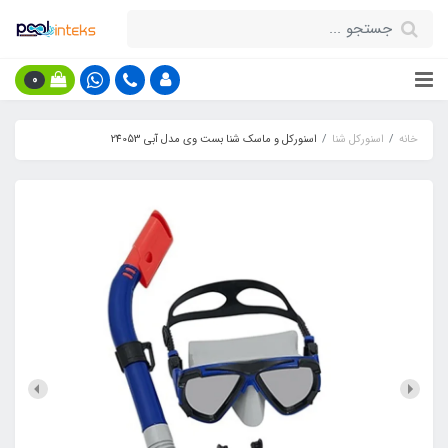
0
خانه
اسنورکل شنا
اسنورکل و ماسک شنا بست وی مدل آبی 24053