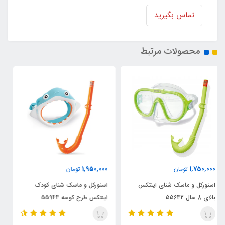
تماس بگیرید
محصولات مرتبط
ناموجود
1,950,000
تومان
اسنورکل شنا حرفه ای اینتکس مدل
اسنورکل و ماسک شنای کودک
Easy-flow بنفش
اینتکس طرح کوسه 55944