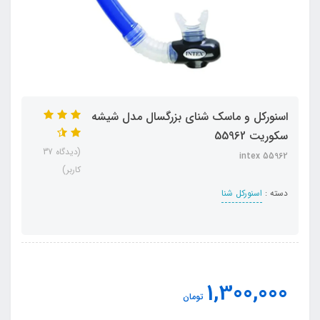
اسنورکل و ماسک شنای بزرگسال مدل شیشه
سکوریت 55962
(دیدگاه 37
intex 55962
کاربر)
دسته :
اسنورکل شنا
1,300,000
تومان