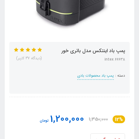
پمپ باد اینتکس مدل باتری خور
(دیدگاه 37 کاربر)
intex 66638
دسته :
پمپ باد محصولات بادی
1,200,000
1,350,000
12%
تومان