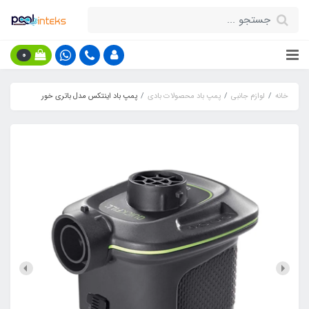
0
خانه
لوازم جانبی
پمپ باد محصولات بادی
پمپ باد اینتکس مدل باتری خور