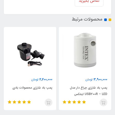
تماس بگیرید
محصولات مرتبط
2,200,000
3,900,000
تومان
تومان
پمپ باد شارژی چراغ دار مدل
پمپ باد شارژی محصولات بادی
USB200R – LED اینتکس