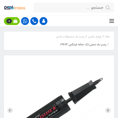
0
خانه
لوازم جانبی
پمپ باد محصولات بادی
پمپ باد دستی تک حالته اینتکس 69613