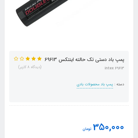
پمپ باد دستی تک حالته اینتکس 69613
(دیدگاه 8 کاربر)
intex 69613
دسته :
پمپ باد محصولات بادی
350,000
تومان