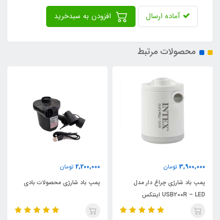
آماده ارسال
افزودن به سبدخرید
محصولات مرتبط
1,350,000
2,200,000
تومان
تومان
ر مدل
پمپ باد شارژی محصولات بادی
پمپ باد بزرگ پدالی اینتکس