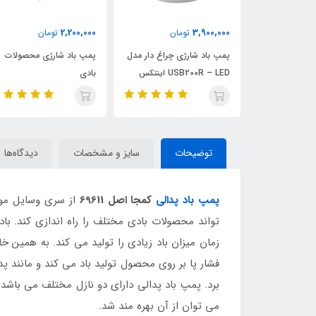
1,350,000
2,200,000
مان
تومان
تومان
ی چراغ دار مدل
پمپ باد شارژی محصولات
پمپ باد بزرگ پدالی اینتک
ینتکس
بادی
توضیحات
سایز و مشخصات
دیدگاه‌ها
پمپ باد پدالی
کمجا اصل 69611
از سری وسایل مورد
تواند محصولات بادی مختلف را راه اندازی کند. با
زمان میزان باد زیادی را تولید می کند. به همین 
فشار پا بر روی محصول تولید باد می کند و مانند 
برد. پمپ باد پدالی دارای دو نازل مختلف می باشد
می توان از آن بهره مند شد.