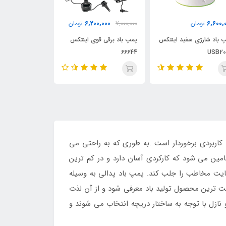
650,000
350,000
6,200,000
7,000,0
تومان
تومان
تومان
پ باد برقی قوی اینتکس
پمپ باد دستی تک حالته
پمپ باد دستی م
666
اینتکس 69613
اورجینال 62002
 کاربردی برخوردار است .به طوری که به راحتی می
امین می شود که کارکردی آسان دارد و در کم ترین
ضایت مخاطب را جلب کند. پمپ باد پدالی به وسیله
حت ترین محصول تولید باد معرفی شود و از آن لذت
نازل با توجه به ساختار دریچه انتخاب می شوند و