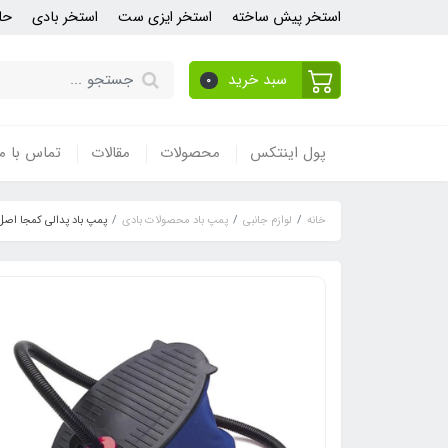
استخر پیش ساخته
استخر ایزی ست
استخر بادی
حل
سبد خرید
0
پول اینتکس
محصولات
مقالات
تماس با ما
خانه
لوازم جانبی
پمپ باد محصولات بادی
پمپ باد پدالی کمجا اصل 9611