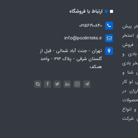
ارتباط با فروشگاه
02156190840
ر پیش
 استخر
info@poolinteks.ir
 فروش
تهران - جنت آباد شمالی - قبل از
بادی و
گلستان شرقی - پلاک 313 - واحد
خر بادی
همکف
ی شنا و
 تو کار
زان در
 poolinteks.ir ، محصولات
و انواع
ن شرکت