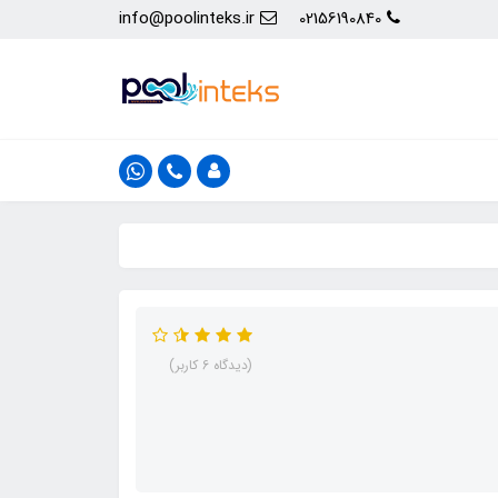
info@poolinteks.ir
02156190840
(دیدگاه 6 کاربر)