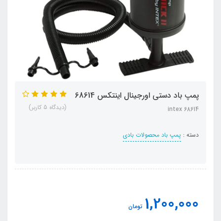
پمپ باد دستی اورجینال اینتکس 68614
(دیدگاه 5 کاربر)
intex 68614
دسته :
پمپ باد محصولات بادی
1,200,000
تومان