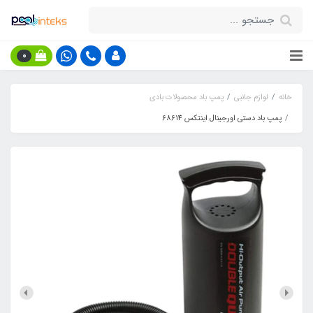
0
خانه
لوازم جانبی
پمپ باد محصولات بادی
پمپ باد دستی اورجینال اینتکس 68614