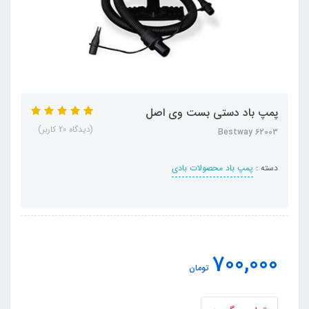
پمپ باد دستی بست وی اصل
(دیدگاه 20 کاربر)
Bestway 62003
دسته :
پمپ باد محصولات بادی
700,000
تومان