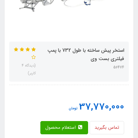
استخر پیش ساخته با طول 732 با پمپ
فیلتری بست وی
(دیدگاه 4
56474
کاربر)
37,770,000
تومان
تماس بگیرید
استعلام محصول