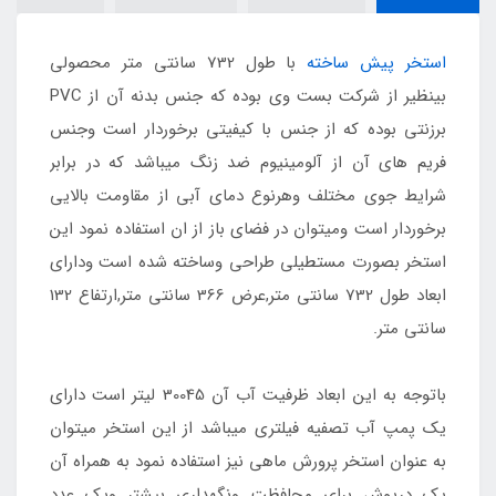
استخر پیش ساخته
با طول 732 سانتی متر محصولی
بینظیر از شرکت بست وی بوده که جنس بدنه آن از PVC
برزنتی بوده که از جنس با کیفیتی برخوردار است وجنس
فریم های آن از آلومینیوم ضد زنگ میباشد که در برابر
شرایط جوی مختلف وهرنوع دمای آبی از مقاومت بالایی
برخوردار است ومیتوان در فضای باز از ان استفاده نمود این
استخر بصورت مستطیلی طراحی وساخته شده است ودارای
ابعاد طول 732 سانتی متر,عرض 366 سانتی متر,ارتفاع 132
سانتی متر.
باتوجه به این ابعاد ظرفیت آب آن 30045 لیتر است دارای
یک پمپ آب تصفیه فیلتری میباشد از این استخر میتوان
به عنوان استخر پرورش ماهی نیز استفاده نمود به همراه آن
یک درپوش برای محافظت ونگهداری بیشتر ویک عدد