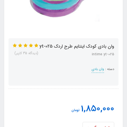
وان بادی کودک اینتایم طرح اردک yt-025
(دیدگاه 35 کاربر)
intime yt-025
دسته :
وان بادی
1,850,000
تومان